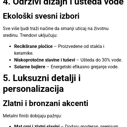
4. Održivi dizajn i ušteda vode
Ekološki svesni izbori
Sve više ljudi traži načine da smanji uticaj na životnu
sredinu. Trendovi uključuju:
Reciklirane pločice
– Proizvedene od stakla i
keramike.
Niskoprotočne slavine i tuševi
– Ušteda do 30% vode.
Solarne bojlere
– Energetski efikasno grejanje vode.
5. Luksuzni detalji i
personalizacija
Zlatni i bronzani akcenti
Metalni finiši dobijaju pažnju:
Mat crni i zlatni slavini
– Dodaju moderan, premium