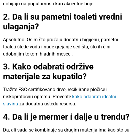
dobijaju na popularnosti kao akcentne boje.
2. Da li su pametni toaleti vredni
ulaganja?
Apsolutno! Osim što pružaju dodatnu higijenu, pametni
toaleti štede vodu i nude grejanje sedišta, što ih čini
udobnijim tokom hladnih meseci.
3. Kako odabrati održive
materijale za kupatilo?
Tražite FSC-certifikovano drvo, reciklirane pločice i
niskoprotočnu opremu. Proverite
kako odabrati idealnu
slavinu
za dodatnu uštedu resursa.
4. Da li je mermer i dalje u trendu?
Da, ali sada se kombinuje sa drugim materijalima kao što su