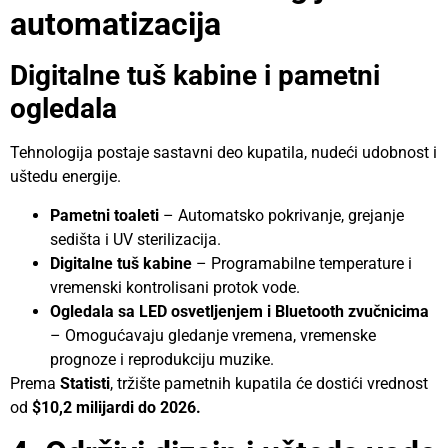
automatizacija
Digitalne tuš kabine i pametni
ogledala
Tehnologija postaje sastavni deo kupatila, nudeći udobnost i
uštedu energije.
Pametni toaleti
– Automatsko pokrivanje, grejanje
sedišta i UV sterilizacija.
Digitalne tuš kabine
– Programabilne temperature i
vremenski kontrolisani protok vode.
Ogledala sa LED osvetljenjem i Bluetooth zvučnicima
– Omogućavaju gledanje vremena, vremenske
prognoze i reprodukciju muzike.
Prema
Statisti
, tržište pametnih kupatila će dostići vrednost
od
$10,2 milijardi do 2026.