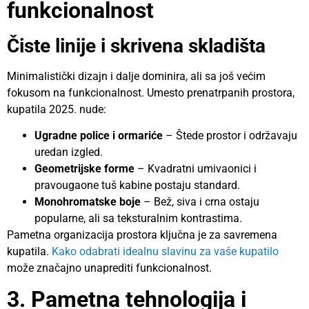
funkcionalnost
Čiste linije i skrivena skladišta
Minimalistički dizajn i dalje dominira, ali sa još većim
fokusom na funkcionalnost. Umesto prenatrpanih prostora,
kupatila 2025. nude:
Ugradne police i ormariće
– Štede prostor i održavaju
uredan izgled.
Geometrijske forme
– Kvadratni umivaonici i
pravougaone tuš kabine postaju standard.
Monohromatske boje
– Bež, siva i crna ostaju
popularne, ali sa teksturalnim kontrastima.
Pametna organizacija prostora ključna je za savremena
kupatila.
Kako odabrati idealnu slavinu za vaše kupatilo
može značajno unaprediti funkcionalnost.
3. Pametna tehnologija i