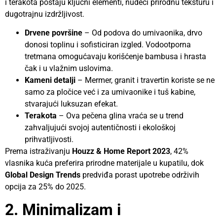
i terakota postaju ključni elementi, nudeći prirodnu teksturu i
dugotrajnu izdržljivost.
Drvene površine
– Od podova do umivaonika, drvo
donosi toplinu i sofisticiran izgled. Vodootporna
tretmana omogućavaju korišćenje bambusa i hrasta
čak i u vlažnim uslovima.
Kameni detalji
– Mermer, granit i travertin koriste se ne
samo za pločice već i za umivaonike i tuš kabine,
stvarajući luksuzan efekat.
Terakota
– Ova pečena glina vraća se u trend
zahvaljujući svojoj autentičnosti i ekološkoj
prihvatljivosti.
Prema istraživanju
Houzz & Home Report 2023
, 42%
vlasnika kuća preferira prirodne materijale u kupatilu, dok
Global Design Trends
predviđa porast upotrebe održivih
opcija za 25% do 2025.
2. Minimalizam i