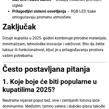
izgled.
Prilagodljivi sistemi osvetljenja
– RGB LED trake
omogućavaju promenu atmosfere.
Zaključak
Dizajn kupatila u 2025. godini kombinuje prirodne materijale,
minimalizam, tehnološke inovacije i održivost. Bilo da želite
luksuz ili funkcionalnost, ključ je u prilagođavanju prostora
vašim potrebama.
Često postavljana pitanja
1. Koje boje će biti popularne u
kupatilima 2025?
Neutralne nijanse poput bež, sive i zemljanih tonova biće
dominantne. Međutim, tamno zelena i duboko plava takođe