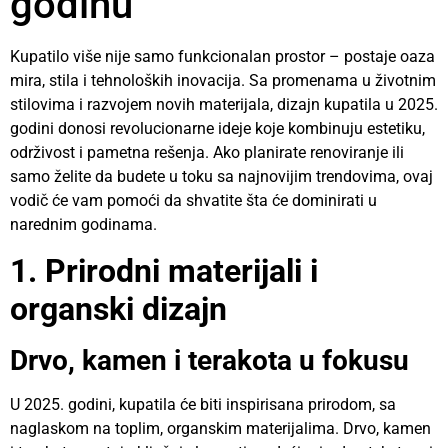
godinu
Kupatilo više nije samo funkcionalan prostor – postaje oaza
mira, stila i tehnoloških inovacija. Sa promenama u životnim
stilovima i razvojem novih materijala, dizajn kupatila u 2025.
godini donosi revolucionarne ideje koje kombinuju estetiku,
održivost i pametna rešenja. Ako planirate renoviranje ili
samo želite da budete u toku sa najnovijim trendovima, ovaj
vodič će vam pomoći da shvatite šta će dominirati u
narednim godinama.
1. Prirodni materijali i
organski dizajn
Drvo, kamen i terakota u fokusu
U 2025. godini, kupatila će biti inspirisana prirodom, sa
naglaskom na toplim, organskim materijalima. Drvo, kamen