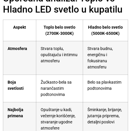
Hladno LED svetlo u kupatilu
Aspekt
Toplo belo svetlo
Hladno belo svetlo
(2700K-3000K)
(5000K-6500K)
Atmosfera
Stvara toplu,
Stvara budnu,
opuštajuću i intimnu
energičnu i
atmosferu
fokusiranu
atmosferu
Boja
Žućkasto-bela sa
Belo sa plavkastim
svetlosti
narančastim
podtonovima
podtonovima
Najbolja
Opuštanje u kadi,
Šminkanje, brijanje,
primena
večernje korišćenje,
jutarnja priprema,
stvaranje ugodne
detaljni poslovi
atmosfere