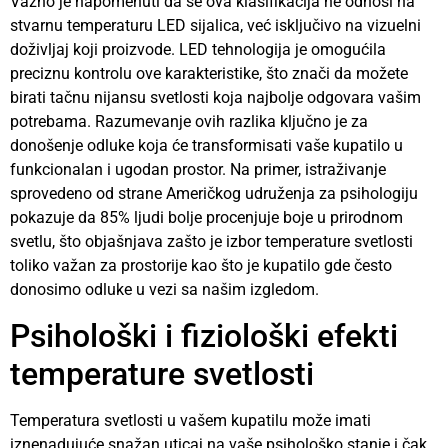
Važno je napomenuti da se ova klasifikacija ne odnosi na
stvarnu temperaturu LED sijalica, već isključivo na vizuelni
doživljaj koji proizvode. LED tehnologija je omogućila
preciznu kontrolu ove karakteristike, što znači da možete
birati tačnu nijansu svetlosti koja najbolje odgovara vašim
potrebama. Razumevanje ovih razlika ključno je za
donošenje odluke koja će transformisati vaše kupatilo u
funkcionalan i ugodan prostor. Na primer, istraživanje
sprovedeno od strane Američkog udruženja za psihologiju
pokazuje da 85% ljudi bolje procenjuje boje u prirodnom
svetlu, što objašnjava zašto je izbor temperature svetlosti
toliko važan za prostorije kao što je kupatilo gde često
donosimo odluke u vezi sa našim izgledom.
Psihološki i fiziološki efekti
temperature svetlosti
Temperatura svetlosti u vašem kupatilu može imati
iznenadujuće snažan uticaj na vaše psihološko stanje i čak