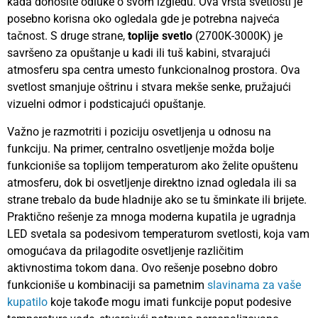
kada donosite odluke o svom izgledu. Ova vrsta svetlosti je
posebno korisna oko ogledala gde je potrebna najveća
tačnost. S druge strane,
toplije svetlo
(2700K-3000K) je
savršeno za opuštanje u kadi ili tuš kabini, stvarajući
atmosferu spa centra umesto funkcionalnog prostora. Ova
svetlost smanjuje oštrinu i stvara mekše senke, pružajući
vizuelni odmor i podsticajući opuštanje.
Važno je razmotriti i poziciju osvetljenja u odnosu na
funkciju. Na primer, centralno osvetljenje možda bolje
funkcioniše sa toplijom temperaturom ako želite opuštenu
atmosferu, dok bi osvetljenje direktno iznad ogledala ili sa
strane trebalo da bude hladnije ako se tu šminkate ili brijete.
Praktično rešenje za mnoga moderna kupatila je ugradnja
LED svetala sa podesivom temperaturom svetlosti, koja vam
omogućava da prilagodite osvetljenje različitim
aktivnostima tokom dana. Ovo rešenje posebno dobro
funkcioniše u kombinaciji sa pametnim
slavinama za vaše
kupatilo
koje takođe mogu imati funkcije poput podesive