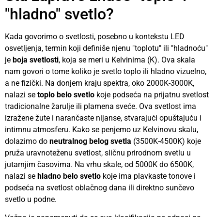
"hladno" svetlo?
Kada govorimo o svetlosti, posebno u kontekstu LED
osvetljenja, termin koji definiše njenu "toplotu" ili "hladnoću"
je
boja svetlosti
, koja se meri u Kelvinima (K). Ova skala
nam govori o tome koliko je svetlo toplo ili hladno vizuelno,
a ne fizički. Na donjem kraju spektra, oko 2000K-3000K,
nalazi se
toplo belo svetlo
koje podseća na prijatnu svetlost
tradicionalne žarulje ili plamena sveće. Ova svetlost ima
izražene žute i narančaste nijanse, stvarajući opuštajuću i
intimnu atmosferu. Kako se penjemo uz Kelvinovu skalu,
dolazimo do
neutralnog belog svetla
(3500K-4500K) koje
pruža uravnoteženu svetlost, sličnu prirodnom svetlu u
jutarnjim časovima. Na vrhu skale, od 5000K do 6500K,
nalazi se
hladno belo svetlo
koje ima plavkaste tonove i
podseća na svetlost oblačnog dana ili direktno sunčevo
svetlo u podne.