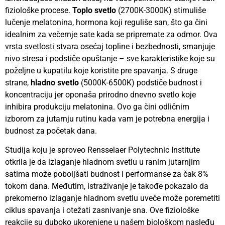
fiziološke procese.
Toplo svetlo
(2700K-3000K) stimuliše
lučenje melatonina, hormona koji reguliše san, što ga čini
idealnim za večernje sate kada se pripremate za odmor. Ova
vrsta svetlosti stvara osećaj topline i bezbednosti, smanjuje
nivo stresa i podstiče opuštanje – sve karakteristike koje su
poželjne u kupatilu koje koristite pre spavanja. S druge
strane,
hladno svetlo
(5000K-6500K) podstiče budnost i
koncentraciju jer oponaša prirodno dnevno svetlo koje
inhibira produkciju melatonina. Ovo ga čini odličnim
izborom za jutarnju rutinu kada vam je potrebna energija i
budnost za početak dana.
Studija koju je sproveo Rensselaer Polytechnic Institute
otkrila je da izlaganje hladnom svetlu u ranim jutarnjim
satima može poboljšati budnost i performanse za čak 8%
tokom dana. Međutim, istraživanje je takođe pokazalo da
prekomerno izlaganje hladnom svetlu uveče može poremetiti
ciklus spavanja i otežati zasnivanje sna. Ove fiziološke
reakcije su duboko ukorenjene u našem biološkom nasleđu