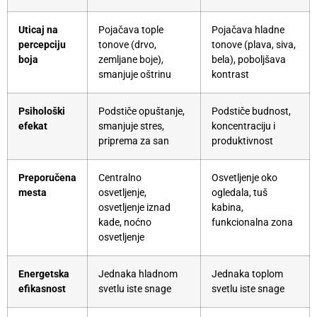
Uticaj na
Pojačava tople
Pojačava hladne
percepciju
tonove (drvo,
tonove (plava, siva,
boja
zemljane boje),
bela), poboljšava
smanjuje oštrinu
kontrast
Psihološki
Podstiče opuštanje,
Podstiče budnost,
efekat
smanjuje stres,
koncentraciju i
priprema za san
produktivnost
Preporučena
Centralno
Osvetljenje oko
mesta
osvetljenje,
ogledala, tuš
osvetljenje iznad
kabina,
kade, noćno
funkcionalna zona
osvetljenje
Energetska
Jednaka hladnom
Jednaka toplom
efikasnost
svetlu iste snage
svetlu iste snage