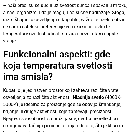
– naši preci su se budili uz svetlost sunca i spavali u mraku,
a naši organizmi i dalje reaguju na slične nadražaje. Stoga,
razmišljajući o osvetljenju u kupatilu, važno je uzeti u obzir
ne samo estetske preferencije već i kako će različite
temperature svetlosti uticati na vaš dnevni ritam i opšte
stanje.
Funkcionalni aspekti: gde
koja temperatura svetlosti
ima smisla?
Kupatilo je jedinstven prostor koji zahteva različite vrste
osvetljenja za različite aktivnosti.
Hladnije svetlo
(4000K-
5000K) je idealno za prostorije gde se obavlja šminkanje,
brijanje ili druge aktivnosti koje zahtevaju preciznost.
Njegova sposobnost da pruži jasne, neutralne reflection
omogućava tačniju percepciju boja i detalja, što je ključno