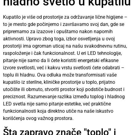
hladno svetlo u kupatilu
Kupatilo je više od prostorije za održavanje lične higijene –
to je mesto gde počinjemo i završavamo svoj dan, gde se
pripremamo za izazove i opuštamo nakon napornih
aktivnosti. Upravo zbog toga, izbor osvetljenja u ovoj
prostoriji ima ogroman uticaj na našu svakodnevnu rutinu,
raspoloženje i čak funkcionalnost. U eri LED tehnologije,
pitanje nije samo da li ćete koristiti energetski efikasne
izvore svetlosti, već i kakvu vrstu svetlosti ćete odabrati –
toplu ili hladnu. Ova odluka može transformisati vaše
kupatilo iz sterilne, kliničke prostorije u toplo, prijatno
utočište ili obrnuto, stvoriti prostor koji podstiče budnost i
preciznost. Razumevanje razlika između toplog i hladnog
LED svetla nije samo pitanje estetike, već praktične
funkcionalnosti koja direktno utiče na naše iskustvo
korišćenja ovog važnog prostora.
Šta zapravo znače "toplo" i