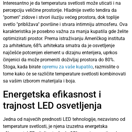
Interesantno je da temperatura svetlosti može uticati i na
percepciju veličine prostorije. Hladnije svetlo tendira da
"pomeri" zidove i stvori iluziju većeg prostora, dok toplije
svetlo "približava" površine i stvara intimniju atmosferu. Ova
karakteristika je posebno važna za manja kupatila gde želite
optimizirati prostor. Prema istraživanju Američkog instituta
za arhitekture, 68% arhitekata smatra da je osvetljenje
najčešće potcenjen element u dizajnu enterijera, uprkos
činjenici da može promeniti doživljaj prostora do 80%.
Stoga, kada birate
opremu za vaše kupatilo
, razmislite o
tome kako će se različite temperature svetlosti kombinovati
sa vašim izborom materijala i boja.
Energetska efikasnost i
trajnost LED osvetljenja
Jedna od najvećih prednosti LED tehnologije, nezavisno od
temperature svetlosti, je njena izuzetna energetska