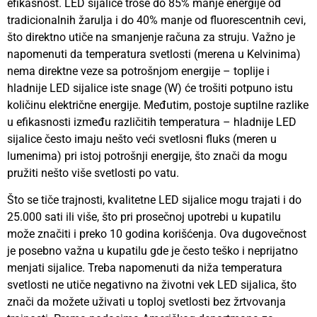
efikasnost. LED sijalice troše do 85% manje energije od
tradicionalnih žarulja i do 40% manje od fluorescentnih cevi,
što direktno utiče na smanjenje računa za struju. Važno je
napomenuti da temperatura svetlosti (merena u Kelvinima)
nema direktne veze sa potrošnjom energije – toplije i
hladnije LED sijalice iste snage (W) će trošiti potpuno istu
količinu električne energije. Međutim, postoje suptilne razlike
u efikasnosti između različitih temperatura – hladnije LED
sijalice često imaju nešto veći svetlosni fluks (meren u
lumenima) pri istoj potrošnji energije, što znači da mogu
pružiti nešto više svetlosti po vatu.
Što se tiče trajnosti, kvalitetne LED sijalice mogu trajati i do
25.000 sati ili više, što pri prosečnoj upotrebi u kupatilu
može značiti i preko 10 godina korišćenja. Ova dugovečnost
je posebno važna u kupatilu gde je često teško i neprijatno
menjati sijalice. Treba napomenuti da niža temperatura
svetlosti ne utiče negativno na životni vek LED sijalica, što
znači da možete uživati u toploj svetlosti bez žrtvovanja