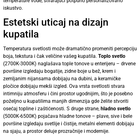
temperature vode, stvarajući potpuno personalizovano
iskustvo.
Estetski uticaj na dizajn
kupatila
Temperatura svetlosti može dramatično promeniti percepciju
boja, tekstura i čak veličine vašeg kupatila.
Toplo svetlo
(2700K-3000K) naglašava tople tonove u enterijeru – drvene
površine izgledaju bogatije, zidne boje u bež, krem i
zemljanim nijansama dobijaju na dubini, a keramičke
pločice dobijaju mekši izgled. Ova vrsta svetlosti stvara
intimniju atmosferu i čini prostor ugodnijim, što je posebno
poželjno u kupatilima manjih dimenzija gde želite stvoriti
osećaj topline i zaštićenosti. S druge strane,
hladno svetlo
(5000K-6500K) pojačava hladne tonove – plave, sive i bele
površine izgledaju svetlije i čistije, metalni elementi dobijaju
na sjaju, a prostor deluje prozračnije i modernije.