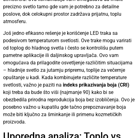
precizno svetlo tamo gde vam je potrebno za detailne
poslove, dok celokupni prostor zadržava prijatnu, toplu
atmosferu.
Još jedno efikasno rešenje je korišćenje LED traka sa
podesivom temperaturom svetlosti. Ove trake mogu varirati
od toplog do hladnog svetla i često se kontrolišu putem
pametne aplikacije ili daljinskog upravljača. Ovo vam
omogućava da prilagodite osvetljenje različitim situacijama
– hladnije svetlo za jutarnju pripremu, toplije za večernje
opuštanje u kadi. Kada kombinujete različite temperature
svetlosti, važno je paziti na
indeks prikazivanja boja (CRI)
koji treba da bude što viši (najmanje 90) kako bi se
obezbedila prirodna reprodukcija boja bez izobličenja. Ovo je
posebno važno u kupatilu gde tačno prepoznavanje boja
može biti ključno za šminkanje ili primenu kozmetičkih
proizvoda.
Uporedna analiza: Toplo vs