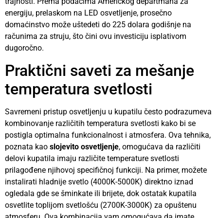
trajnosti. Prema podacima Američkog departmana za
energiju, prelaskom na LED osvetljenje, prosečno
domaćinstvo može uštedeti do 225 dolara godišnje na
računima za struju, što čini ovu investiciju isplativom
dugoročno.
Praktični saveti za mešanje
temperatura svetlosti
Savremeni pristup osvetljenju u kupatilu često podrazumeva
kombinovanje različitih temperatura svetlosti kako bi se
postigla optimalna funkcionalnost i atmosfera. Ova tehnika,
poznata kao
slojevito osvetljenje
, omogućava da različiti
delovi kupatila imaju različite temperature svetlosti
prilagođene njihovoj specifičnoj funkciji. Na primer, možete
instalirati hladnije svetlo (4000K-5000K) direktno iznad
ogledala gde se šminkate ili brijete, dok ostatak kupatila
osvetlite toplijom svetlošću (2700K-3000K) za opuštenu
atmosferu. Ova kombinacija vam omogućava da imate