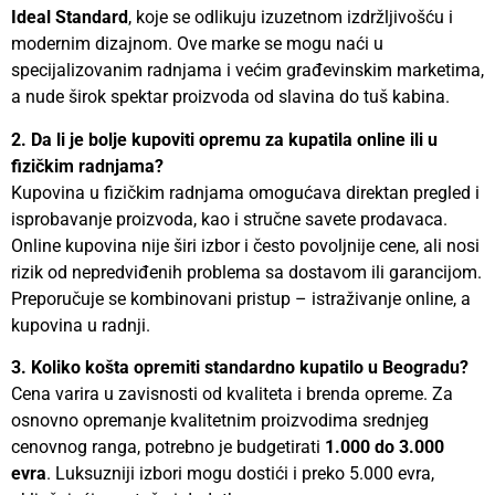
Ideal Standard
, koje se odlikuju izuzetnom izdržljivošću i
modernim dizajnom. Ove marke se mogu naći u
specijalizovanim radnjama i većim građevinskim marketima,
a nude širok spektar proizvoda od slavina do tuš kabina.
2. Da li je bolje kupoviti opremu za kupatila online ili u
fizičkim radnjama?
Kupovina u fizičkim radnjama omogućava direktan pregled i
isprobavanje proizvoda, kao i stručne savete prodavaca.
Online kupovina nije širi izbor i često povoljnije cene, ali nosi
rizik od nepredviđenih problema sa dostavom ili garancijom.
Preporučuje se kombinovani pristup – istraživanje online, a
kupovina u radnji.
3. Koliko košta opremiti standardno kupatilo u Beogradu?
Cena varira u zavisnosti od kvaliteta i brenda opreme. Za
osnovno opremanje kvalitetnim proizvodima srednjeg
cenovnog ranga, potrebno je budgetirati
1.000 do 3.000
evra
. Luksuzniji izbori mogu dostići i preko 5.000 evra,