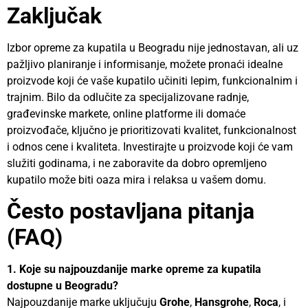
Zaključak
Izbor opreme za kupatila u Beogradu nije jednostavan, ali uz
pažljivo planiranje i informisanje, možete pronaći idealne
proizvode koji će vaše kupatilo učiniti lepim, funkcionalnim i
trajnim. Bilo da odlučite za specijalizovane radnje,
građevinske markete, online platforme ili domaće
proizvođače, ključno je prioritizovati kvalitet, funkcionalnost
i odnos cene i kvaliteta. Investirajte u proizvode koji će vam
služiti godinama, i ne zaboravite da dobro opremljeno
kupatilo može biti oaza mira i relaksa u vašem domu.
Često postavljana pitanja
(FAQ)
1. Koje su najpouzdanije marke opreme za kupatila
dostupne u Beogradu?
Najpouzdanije marke uključuju
Grohe
,
Hansgrohe
,
Roca
, i