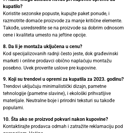
kupatilo?
Koristite sezonske popuste, kupujte paket ponude, i
razmotrite domaće proizvode za manje kritične elemente.
Takođe, usredsredite se na proizvode sa dobrim odnosom
cene i kvaliteta umesto na jeftine opcije.
8. Da li je montaža uključena u cenu?
Kod specijalizovanih radnji često jeste, dok građevinski
marketi i online prodavci obično naplaćuju montažu
posebno. Uvek proverite uslove pre kupovine.
9. Koji su trendovi u opremi za kupatila za 2023. godinu?
Trendovi uključuju minimalistički dizajn, pametne
tehnologije (pametne slavine), i ekološki prihvatljive
materijale. Neutralne boje i prirodni teksturi su takođe
popularni.
10. Šta ako se proizvod pokvari nakon kupovine?
Kontaktirajte prodavca odmah i zatražite reklamaciju pod