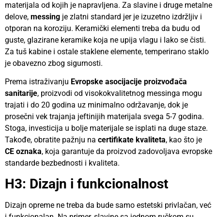
materijala od kojih je napravljena. Za slavine i druge metalne
delove,
messing
je zlatni standard jer je izuzetno izdržljiv i
otporan na koroziju. Keramički elementi treba da budu od
guste, glazirane keramike koja ne upija vlagu i lako se čisti.
Za tuš kabine i ostale staklene elemente, temperirano staklo
je obavezno zbog sigurnosti.
Prema istraživanju
Evropske asocijacije proizvođača
sanitarije
, proizvodi od visokokvalitetnog messinga mogu
trajati i do 20 godina uz minimalno održavanje, dok je
prosečni vek trajanja jeftinijih materijala svega 5-7 godina.
Stoga, investicija u bolje materijale se isplati na duge staze.
Takođe, obratite pažnju na
certifikate kvaliteta
, kao što je
CE oznaka
, koja garantuje da proizvod zadovoljava evropske
standarde bezbednosti i kvaliteta.
H3: Dizajn i funkcionalnost
Dizajn opreme ne treba da bude samo estetski privlačan, već
i funkcionalan. Na primer, slavine sa jednom ručkom su