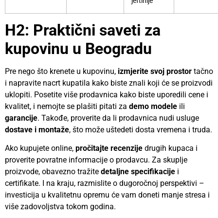
jeftinije
H2: Praktični saveti za
kupovinu u Beogradu
Pre nego što krenete u kupovinu,
izmjerite svoj prostor
tačno
i napravite nacrt kupatila kako biste znali koji će se proizvodi
uklopiti. Posetite više prodavnica kako biste uporedili cene i
kvalitet, i nemojte se plašiti pitati za
demo modele
ili
garancije
. Takođe, proverite da li prodavnica nudi usluge
dostave i montaže
, što može uštedeti dosta vremena i truda.
Ako kupujete online,
pročitajte recenzije
drugih kupaca i
proverite povratne informacije o prodavcu. Za skuplje
proizvode, obavezno tražite
detaljne specifikacije
i
certifikate. I na kraju, razmislite o dugoročnoj perspektivi –
investicija u kvalitetnu opremu će vam doneti manje stresa i
više zadovoljstva tokom godina.