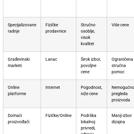
Specijalizovane
Fizičke
Stručno
Više cene
radnje
prodavnice
osoblje,
visok
kvalitet
Građevinski
Lanac
Širok izbor,
Ograničena
marketi
povoljne
stručna
cene
pomoc
Online
Internet
Pogodnost,
Nemogućno
platforme
niže cene
pregleda
proizvoda
Domaći
Fizičke/Online
Podrška
Manji izbor
proizvođači
lokalnoj
dizajna
privredi,