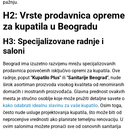
pažnju.
H2: Vrste prodavnica opreme
za kupatila u Beogradu
H3: Specijalizovane radnje i
saloni
Beograd ima izuzetno razvijenu mrežu specijalizovanih
prodavnica posvećenih isključivo opremi za kupatila. Ove
radnje, poput
"Kupatilo Plus"
ili
"Sanitarije Beograd"
, nude
širok asortiman proizvoda visokog kvaliteta od renomiranih
domaćih i inostranih proizvođača. Glavna prednost ovakvih
mesta je stručno osoblje koje može pružiti detaljne savete o
kako odabrati idealnu slavinu za vaše kupatilo
. Osim toga,
često nude usluge projektovanja kupatila, što može biti od
neprocenjive vrednosti ako planirate temeljnu renovaciju. U
ovim salonima možete pronaći sve od osnovnih sanitarija