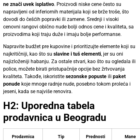
ne znači uvek isplativo
. Proizvodi niske cene često su
napravljeni od inferiornih materijala koji se brže troše, što
dovodi do češćih popravki ili zamene. Srednji i visoki
cenovni rangovi obično nude bolji odnos cene i kvaliteta, sa
proizvodima koji traju duže i imaju bolje performanse.
Napravite budžet pre kupovine i prioritizujte elemente koji su
najkritičniji, kao što su
slavine i tuš elementi
, jer su oni
najizloženiji habanju. Za ostale stvari, kao što su ogledala ili
police, možete birati pristupačnije opcije bez žrtvovanja
kvaliteta. Takođe, iskoristite
sezonske popuste
ili
paket
ponude
koje mnoge radnje nude, posebno tokom proleća i
jeseni, kada se najviše renovira.
H2: Uporedna tabela
prodavnica u Beogradu
Prodavnica
Tip
Prednosti
Mane