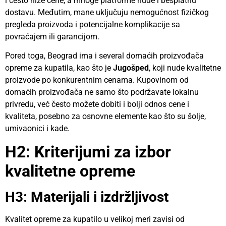
i često niže cene, a mnoge platforme nude i besplatnu
dostavu. Međutim, mane uključuju nemogućnost fizičkog
pregleda proizvoda i potencijalne komplikacije sa
povraćajem ili garancijom.
Pored toga, Beograd ima i several domaćih proizvođača
opreme za kupatila, kao što je
Jugošped
, koji nude kvalitetne
proizvode po konkurentnim cenama. Kupovinom od
domaćih proizvođača ne samo što podržavate lokalnu
privredu, već često možete dobiti i bolji odnos cene i
kvaliteta, posebno za osnovne elemente kao što su šolje,
umivaonici i kade.
H2: Kriterijumi za izbor
kvalitetne opreme
H3: Materijali i izdržljivost
Kvalitet opreme za kupatilo u velikoj meri zavisi od