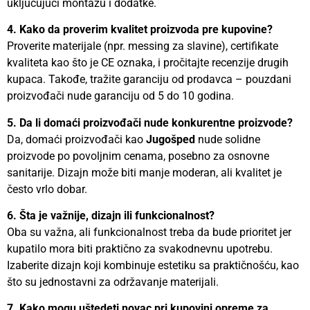
uključujući montažu i dodatke.
4. Kako da proverim kvalitet proizvoda pre kupovine?
Proverite materijale (npr. messing za slavine), certifikate
kvaliteta kao što je CE oznaka, i pročitajte recenzije drugih
kupaca. Takođe, tražite garanciju od prodavca – pouzdani
proizvođači nude garanciju od 5 do 10 godina.
5. Da li domaći proizvođači nude konkurentne proizvode?
Da, domaći proizvođači kao
Jugošped
nude solidne
proizvode po povoljnim cenama, posebno za osnovne
sanitarije. Dizajn može biti manje moderan, ali kvalitet je
često vrlo dobar.
6. Šta je važnije, dizajn ili funkcionalnost?
Oba su važna, ali funkcionalnost treba da bude prioritet jer
kupatilo mora biti praktično za svakodnevnu upotrebu.
Izaberite dizajn koji kombinuje estetiku sa praktičnošću, kao
što su jednostavni za održavanje materijali.
7. Kako mogu uštedeti novac pri kupovini opreme za