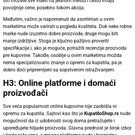
što možete sve videti na jednom mestu i često imaju
povoljnije cene, posebno tokom akcija.
Međutim, važno je napomenuti da asortiman u ovim
marketima može varirati u pogledu kvaliteta. Dok neke robne
marke nude izuzetno dobre proizvode, druge mogu biti
manje izdržljive. Stoga je ključno pažljivo proveriti
specifikacije i, ako je moguće, potražiti recenzije proizvoda
pre kupovine. Takođe, osoblje u ovim marketima možda
nema specijalizovano znanje o opremi za kupatila, pa je
dobro doći pripremljeni sa sopstvenim istraživanjem.
H3: Online platforme i domaći
proizvođači
Sve veća popularnost online kupovine nije zaobišla ni
opremu za kupatila. Sajtovi kao što je
KupatiloShop.rs
nude
mogućnost da iz udobnosti svog doma pretražujete i
upoređujete hiljade proizvoda. Glavna prednost je širok izbor