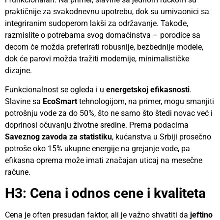
praktičnije za svakodnevnu upotrebu, dok su umivaonici sa
integriranim sudoperom lakši za održavanje. Takođe,
razmislite o potrebama svog domaćinstva – porodice sa
decom će možda preferirati robusnije, bezbednije modele,
dok će parovi možda tražiti modernije, minimalističke
dizajne.
Funkcionalnost se ogleda i u
energetskoj efikasnosti
.
Slavine sa
EcoSmart
tehnologijom, na primer, mogu smanjiti
potrošnju vode za do 50%, što ne samo što štedi novac već i
doprinosi očuvanju životne sredine. Prema podacima
Saveznog zavoda za statistiku
, kućanstva u Srbiji prosečno
potroše oko 15% ukupne energije na grejanje vode, pa
efikasna oprema može imati značajan uticaj na mesečne
račune.
H3: Cena i odnos cene i kvaliteta
Cena je often presudan faktor, ali je važno shvatiti da
jeftino