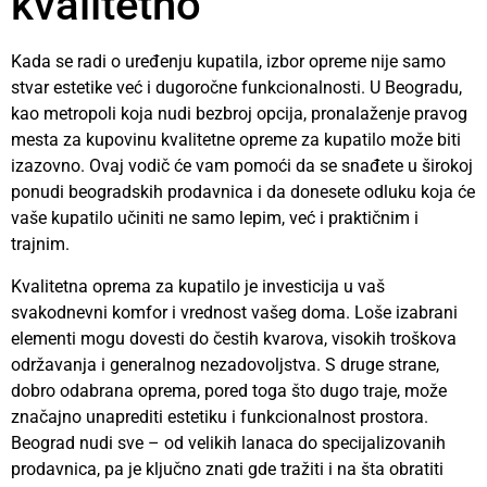
kvalitetno
Kada se radi o uređenju kupatila, izbor opreme nije samo
stvar estetike već i dugoročne funkcionalnosti. U Beogradu,
kao metropoli koja nudi bezbroj opcija, pronalaženje pravog
mesta za kupovinu kvalitetne opreme za kupatilo može biti
izazovno. Ovaj vodič će vam pomoći da se snađete u širokoj
ponudi beogradskih prodavnica i da donesete odluku koja će
vaše kupatilo učiniti ne samo lepim, već i praktičnim i
trajnim.
Kvalitetna oprema za kupatilo je investicija u vaš
svakodnevni komfor i vrednost vašeg doma. Loše izabrani
elementi mogu dovesti do čestih kvarova, visokih troškova
održavanja i generalnog nezadovoljstva. S druge strane,
dobro odabrana oprema, pored toga što dugo traje, može
značajno unaprediti estetiku i funkcionalnost prostora.
Beograd nudi sve – od velikih lanaca do specijalizovanih
prodavnica, pa je ključno znati gde tražiti i na šta obratiti