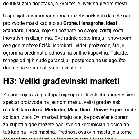
do luksuznih dodataka, a kvalitet je uvek na prvom mestu.
U specijalizovanim radnjama možete očekivati da ćete naći
proizvode marki kao što su
Grohe
,
Hansgrohe
,
Ideal
Standard
, i
Roca
, koje su poznate po svojoj izdržljivosti i
inovativnim dizajnima. Ove radnje često imaju i showroom-
ove gde možete fizički isprobati i videti proizvode, što je
ogromna prednost u odnosu na online kupovinu. Takođe,
mnoge od njih nude garanciju i postprodajne usluge, što
dodaje na sigurnosti vaše investicije.
H3: Veliki građevinski marketi
Za one koji traže pristupačnije opcije ili vole da uporede širok
spektar proizvoda na jednom mestu, veliki građevinski
marketi kao što su
Merkator
,
Maxi Dom
i
Univer Export
nude
solidan izbor. Ovi marketi imaju odeljke posvećene opremi
za kupatila gde možete naći sve od keramičkih pločica do
tuš kabina i veš mašina. Prednost ovakvih mesta je u tome