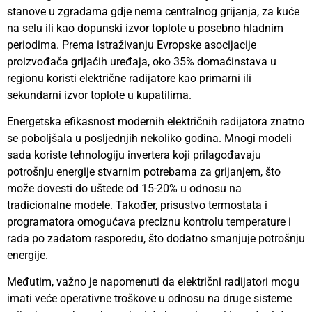
stanove u zgradama gdje nema centralnog grijanja, za kuće
na selu ili kao dopunski izvor toplote u posebno hladnim
periodima. Prema istraživanju Evropske asocijacije
proizvođača grijaćih uređaja, oko 35% domaćinstava u
regionu koristi električne radijatore kao primarni ili
sekundarni izvor toplote u kupatilima.
Energetska efikasnost modernih električnih radijatora znatno
se poboljšala u posljednjih nekoliko godina. Mnogi modeli
sada koriste tehnologiju invertera koji prilagođavaju
potrošnju energije stvarnim potrebama za grijanjem, što
može dovesti do uštede od 15-20% u odnosu na
tradicionalne modele. Također, prisustvo termostata i
programatora omogućava preciznu kontrolu temperature i
rada po zadatom rasporedu, što dodatno smanjuje potrošnju
energije.
Međutim, važno je napomenuti da električni radijatori mogu
imati veće operativne troškove u odnosu na druge sisteme