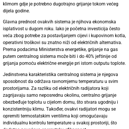
klimom gdje je potrebno dugotrajno grijanje tokom većeg
dijela godine.
Glavna prednost ovakvih sistema je njihova ekonomska
isplativost u dugom roku. Iako je početna investicija često
veća zbog potrebe za postavljanjem cijevi i kupovinom kotla,
operativni troškovi su znatno niži od električnih alternativa.
Prema podacima Ministerstva energetike, grijanje na gas
putem centralnog sistema može biti i do 40% jeftinije od
grijanja pomoću električne energije pri istom outputu toplote.
Jedinstvena karakteristika centralnog sistema je njegova
sposobnost da održava ravnomjernu temperaturu u svim
prostorijama. Za razliku od električnih radijatora koji
zagrijavaju samo neposrednu okolinu, centralno grijanje
obezbeđuje toplotu u cijelom domu, što stvara ugodniju i
konzistentniju klimu. Također, ovakvi radijatori mogu se
opremiti termostatskim ventilima koji omogućavaju
individualnu kontrolu temperature u svakoj prostoriji, što