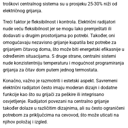
troškovi centralnog sistema su u prosjeku 25-30% niži od
električnog grijanja.
Treći faktor je fleksibilnost i kontrola. Električni radijatori
nude veću fleksibilnost jer se mogu lako premještati ili
dodavati u drugim prostorijama po potrebi. Također, oni
omogućavaju nezavisno grijanje kupatila bez potrebe za
grijanjem čitavog doma, što može biti energetski efikasnije u
određenim situacijama. S druge strane, centralni sistemi
nude konzistentniju temperaturu i mogućnost programiranja
grijanja za čitav dom putem jednog termostata.
Konačno, važno je razmotriti i estetski aspekt. Savremeni
električni radijatori često imaju moderan dizajn i dodatne
funkcije kao što su grijači za peškire ili integrisano
osvjetljenje. Radijatori povezani na centralno grijanje
također dolaze u različitim dizajnima, ali su često ograničeni
potrebom za priključcima na cevovod, što može uticati na
njihov položaj i izgled.