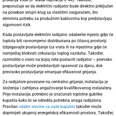
preporučuje se da električni radijator bude direktno priključen
na poseban strujni krug sa vlastitim osiguračem, što
eliminira potrebu za produžnim kablovima koji predstavljaju
sigurnosni rizik.
Kada postavljate električni radijator, odaberite mjesto gdje će
toplota biti ravnomjerno distribuirana po čitavoj prostoriji.
Izbjegavajte postavljanje iza vrata ili na mjestima gdje će
namještaj blokirati cirkulaciju toplog vazduha. Također,
razmislite o visini na kojoj ćete postaviti radijator – prenisko
postavljanje može predstavljati opasnost za djecu, dok
previsoko postavljanje smanjuje efikasnost grijanja.
Za radijatore povezane na centralno grijanje, instalacija je
složenija i zahtijeva angažovanje kvalifikovanog instalatera.
Prije instalacije, potrebno je izračunati toplotne gubitke
kupatila kako bi se odredila potrebna snaga radijatora.
Pravilan
odabir slavine za vaše kupatilo
također može
doprinijeti ukupnoj energetskoj efikasnosti prostora. Također,