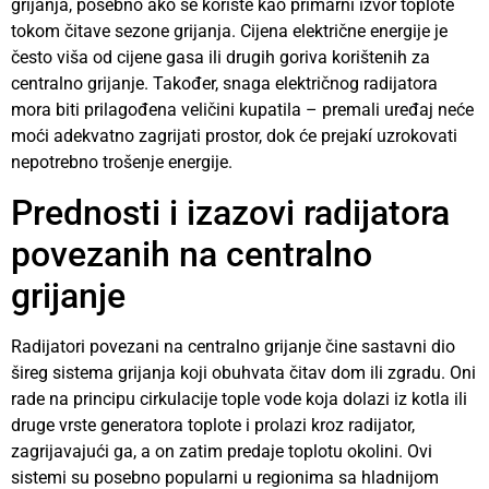
grijanja, posebno ako se koriste kao primarni izvor toplote
tokom čitave sezone grijanja. Cijena električne energije je
često viša od cijene gasa ili drugih goriva korištenih za
centralno grijanje. Također, snaga električnog radijatora
mora biti prilagođena veličini kupatila – premali uređaj neće
moći adekvatno zagrijati prostor, dok će prejakí uzrokovati
nepotrebno trošenje energije.
Prednosti i izazovi radijatora
povezanih na centralno
grijanje
Radijatori povezani na centralno grijanje čine sastavni dio
šireg sistema grijanja koji obuhvata čitav dom ili zgradu. Oni
rade na principu cirkulacije tople vode koja dolazi iz kotla ili
druge vrste generatora toplote i prolazi kroz radijator,
zagrijavajući ga, a on zatim predaje toplotu okolini. Ovi
sistemi su posebno popularni u regionima sa hladnijom