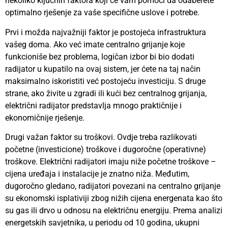
nekoliko ključnih faktora koji će vam pomoći da odaberete
optimalno rješenje za vaše specifične uslove i potrebe.
Prvi i možda najvažniji faktor je postojeća infrastruktura
vašeg doma. Ako već imate centralno grijanje koje
funkcioniše bez problema, logičan izbor bi bio dodati
radijator u kupatilo na ovaj sistem, jer ćete na taj način
maksimalno iskoristiti već postojeću investiciju. S druge
strane, ako živite u zgradi ili kući bez centralnog grijanja,
električni radijator predstavlja mnogo praktičnije i
ekonomičnije rješenje.
Drugi važan faktor su troškovi. Ovdje treba razlikovati
početne (investicione) troškove i dugoročne (operativne)
troškove. Električni radijatori imaju niže početne troškove –
cijena uređaja i instalacije je znatno niža. Međutim,
dugoročno gledano, radijatori povezani na centralno grijanje
su ekonomski isplativiji zbog nižih cijena energenata kao što
su gas ili drvo u odnosu na električnu energiju. Prema analizi
energetskih savjetnika, u periodu od 10 godina, ukupni