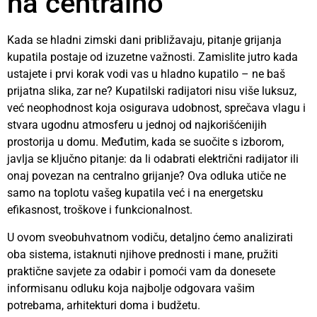
na centralno
Kada se hladni zimski dani približavaju, pitanje grijanja
kupatila postaje od izuzetne važnosti. Zamislite jutro kada
ustajete i prvi korak vodi vas u hladno kupatilo – ne baš
prijatna slika, zar ne? Kupatilski radijatori nisu više luksuz,
već neophodnost koja osigurava udobnost, sprečava vlagu i
stvara ugodnu atmosferu u jednoj od najkorišćenijih
prostorija u domu. Međutim, kada se suočite s izborom,
javlja se ključno pitanje: da li odabrati električni radijator ili
onaj povezan na centralno grijanje? Ova odluka utiče ne
samo na toplotu vašeg kupatila već i na energetsku
efikasnost, troškove i funkcionalnost.
U ovom sveobuhvatnom vodiču, detaljno ćemo analizirati
oba sistema, istaknuti njihove prednosti i mane, pružiti
praktične savjete za odabir i pomoći vam da donesete
informisanu odluku koja najbolje odgovara vašim
potrebama, arhitekturi doma i budžetu.