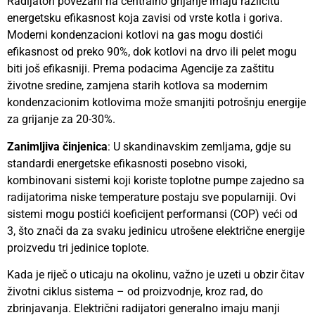
Radijatori povezani na centralno grijanje imaju različitu
energetsku efikasnost koja zavisi od vrste kotla i goriva.
Moderni kondenzacioni kotlovi na gas mogu dostići
efikasnost od preko 90%, dok kotlovi na drvo ili pelet mogu
biti još efikasniji. Prema podacima Agencije za zaštitu
životne sredine, zamjena starih kotlova sa modernim
kondenzacionim kotlovima može smanjiti potrošnju energije
za grijanje za 20-30%.
Zanimljiva činjenica
: U skandinavskim zemljama, gdje su
standardi energetske efikasnosti posebno visoki,
kombinovani sistemi koji koriste toplotne pumpe zajedno sa
radijatorima niske temperature postaju sve popularniji. Ovi
sistemi mogu postići koeficijent performansi (COP) veći od
3, što znači da za svaku jedinicu utrošene električne energije
proizvedu tri jedinice toplote.
Kada je riječ o uticaju na okolinu, važno je uzeti u obzir čitav
životni ciklus sistema – od proizvodnje, kroz rad, do
zbrinjavanja. Električni radijatori generalno imaju manji