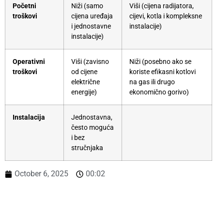
Početni
Niži (samo
Viši (cijena radijatora,
troškovi
cijena uređaja
cijevi, kotla i kompleksne
i jednostavne
instalacije)
instalacije)
Operativni
Viši (zavisno
Niži (posebno ako se
troškovi
od cijene
koriste efikasni kotlovi
električne
na gas ili drugo
energije)
ekonomično gorivo)
Instalacija
Jednostavna,
često moguća
i bez
stručnjaka
October 6, 2025
00:02