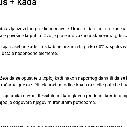
uš + kada
dstavlja izuzetno praktično rešenje. Umesto da alocirate zaseb
ne površine kupatila. Ovo je posebno važno u stanovima gde sv
lacija zasebne kade i tuš kabine bi zauzela preko 60% raspolož
a ostale neophodne elemente.
te da se opustite u toploj kadi nakon napornog dana ili da se b
ućama gde različiti članovi porodice imaju različite potrebe i n
 ispitanika navodi fleksibilnost kao glavnu prednost kombinac
 najbolje odgovara njegovim trenutnim potrebama.