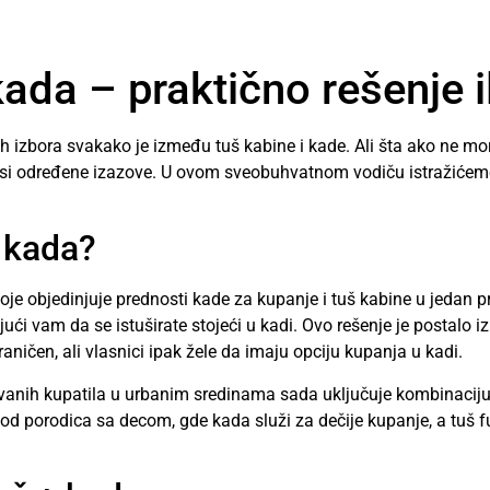
ada – praktično rešenje i
ih izbora svakako je između tuš kabine i kade. Ali šta ako ne mo
donosi određene izazove. U ovom sveobuhvatnom vodiču istražiće
+ kada?
je objedinjuje prednosti kade za kupanje i tuš kabine u jedan pro
ći vam da se istuširate stojeći u kadi. Ovo rešenje je postalo i
ičen, ali vlasnici ipak žele da imaju opciju kupanja u kadi.
ovanih kupatila u urbanim sredinama sada uključuje kombinaciju
od porodica sa decom, gde kada služi za dečije kupanje, a tuš 