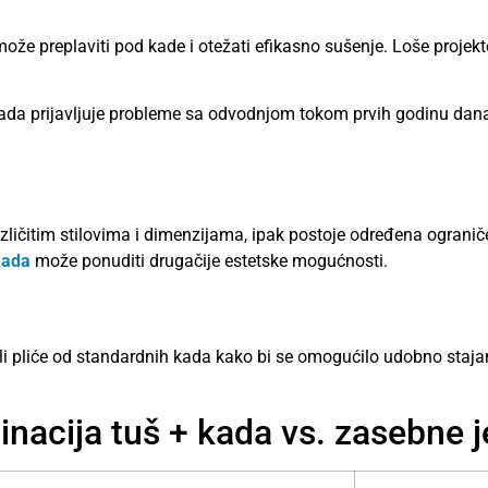
e može preplaviti pod kade i otežati efikasno sušenje. Loše proj
da prijavljuje probleme sa odvodnjom tokom prvih godinu dana 
zličitim stilovima i dimenzijama, ipak postoje određena ograni
kada
može ponuditi drugačije estetske mogućnosti.
i pliće od standardnih kada kako bi se omogućilo udobno staja
nacija tuš + kada vs. zasebne j