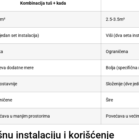
Kombinacija tuš + kada
2m²
2.5-3.5m²
(jedan set instalacija)
Viši (dva seta ins
ka
Ograničena
eva dodatne mere
Bolja (specifična
ostavnije
Složenije (dve jed
ničene
Šire
ćava u manjim prostorima
Povećava u veći
nu instalaciju i korišćenje