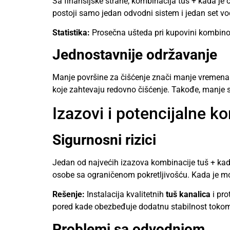
Sa finansijske strane, kombinacija tuš + kada je č
postoji samo jedan odvodni sistem i jedan set vo
Statistika:
Prosečna ušteda pri kupovini kombinov
Jednostavnije održavanje
Manje površine za čišćenje znači manje vremena
koje zahtevaju redovno čišćenje. Takođe, manje s
Izazovi i potencijalne k
Sigurnosni rizici
Jedan od najvećih izazova kombinacije tuš + kada 
osobe sa ograničenom pokretljivošću. Kada je mo
Rešenje:
Instalacija kvalitetnih
tuš kanalica
i pro
pored kade obezbeđuje dodatnu stabilnost tokom 
Problemi sa odvodnjom