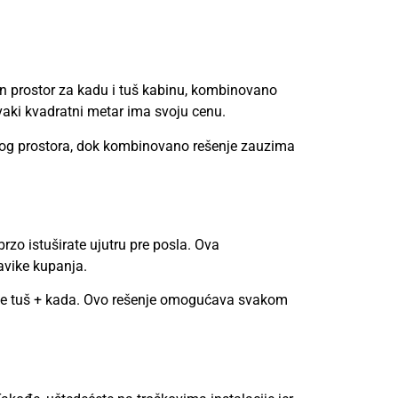
an prostor za kadu i tuš kabinu, kombinovano
aki kvadratni metar ima svoju cenu.
ivog prostora, dok kombinovano rešenje zauzima
rzo istuširate ujutru pre posla. Ova
avike kupanja.
ije tuš + kada. Ovo rešenje omogućava svakom