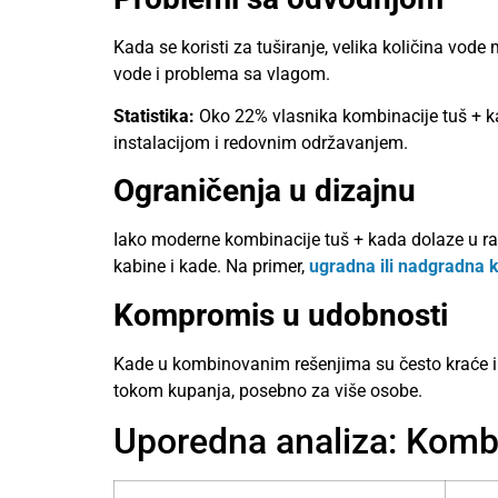
Kada se koristi za tuširanje, velika količina vod
vode i problema sa vlagom.
Statistika:
Oko 22% vlasnika kombinacije tuš + ka
instalacijom i redovnim održavanjem.
Ograničenja u dizajnu
Iako moderne kombinacije tuš + kada dolaze u ra
kabine i kade. Na primer,
ugradna ili nadgradna 
Kompromis u udobnosti
Kade u kombinovanim rešenjima su često kraće il
tokom kupanja, posebno za više osobe.
Uporedna analiza: Kombi