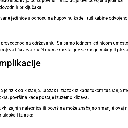
esto isplativija od kupovine i instalacije dve odvojene jedinice.
dovodnih priključaka.
ane jedinice u odnosu na kupovinu kade i tuš kabine odvojeno 
 provedenog na održavanju. Sa samo jednom jedinicom umesto d
pojeva i šavova znači manje mesta gde se mogu nakupiti plesan 
omplikacije
je rizik od klizanja. Ulazak i izlazak iz kade tokom tuširanja mo
kra, površina kade postaje izuzetno klizava.
tivklizajnih nalepnica ili površina može značajno smanjiti ovaj r
ulaska i izlaska.