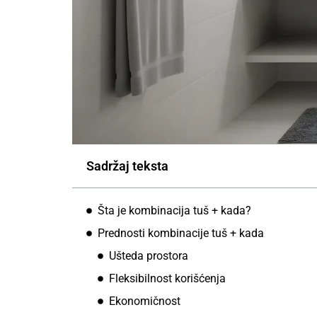
Sadržaj teksta
Šta je kombinacija tuš + kada?
Prednosti kombinacije tuš + kada
Ušteda prostora
Fleksibilnost korišćenja
Ekonomičnost