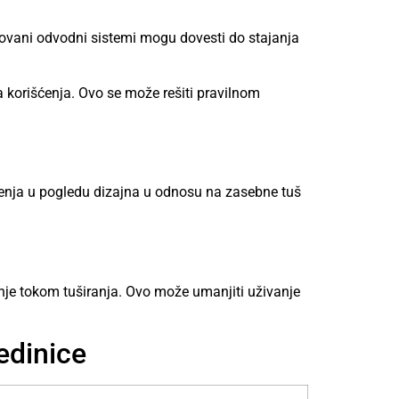
ektovani odvodni sistemi mogu dovesti do stajanja
korišćenja. Ovo se može rešiti pravilnom
čenja u pogledu dizajna u odnosu na zasebne tuš
nje tokom tuširanja. Ovo može umanjiti uživanje
edinice