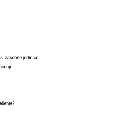
s. zasebne jedinice
išćenje
rešenje?