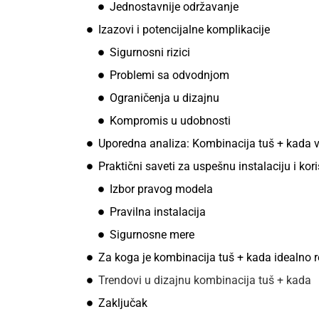
Jednostavnije održavanje
Izazovi i potencijalne komplikacije
Sigurnosni rizici
Problemi sa odvodnjom
Ograničenja u dizajnu
Kompromis u udobnosti
Uporedna analiza: Kombinacija tuš + kada v
Praktični saveti za uspešnu instalaciju i kor
Izbor pravog modela
Pravilna instalacija
Sigurnosne mere
Za koga je kombinacija tuš + kada idealno 
Trendovi u dizajnu kombinacija tuš + kada
Zaključak