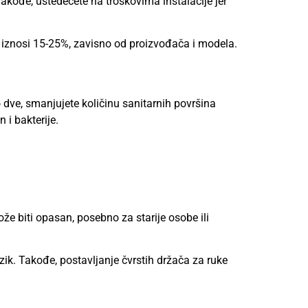
 Takođe, uštedećete na troškovima instalacije jer
iznosi 15-25%, zavisno od proizvođača i modela.
ve, smanjujete količinu sanitarnih površina
i bakterije.
že biti opasan, posebno za starije osobe ili
izik. Takođe, postavljanje čvrstih držača za ruke