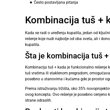
Često postavljana pitanja
Kombinacija tuš + k
Kada se radi o uređenju kupatila, jedan od ključn
rešenje koje nudi najbolje od oba sveta, ali i 
kupatila.
Šta je kombinacija tuš 
Kombinacija tuš + kada je funkcionalno rešenje ko
tuš vratima ili staklenom pregradom, omogućavaju
posebno u stanovima i kućama gde je prostor ogran
Prema istraživanju tržišta, oko 35% novoprojekt
ovog koncepta. Ovo rešenje je posebno cenjeno k
strane odraslih.