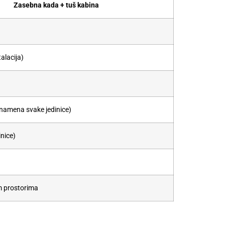
Zasebna kada + tuš kabina
talacija)
 namena svake jedinice)
inice)
m prostorima