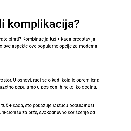
li komplikacija?
rate birati? Kombinacija tuš + kada predstavlja
mo sve aspekte ove popularne opcije za moderna
stor. U osnovi, radi se o kadi koja je opremljena
zuzetno popularno u poslednjih nekoliko godina,
 tuš + kada, što pokazuje rastuću popularnost
funkcioniše za brže, svakodnevno korišćenje od