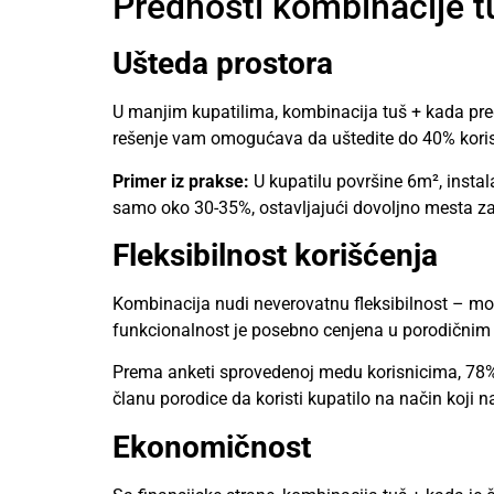
Prednosti kombinacije t
Ušteda prostora
U manjim kupatilima, kombinacija tuš + kada pre
rešenje vam omogućava da uštedite do 40% koris
Primer iz prakse:
U kupatilu površine 6m², insta
samo oko 30-35%, ostavljajući dovoljno mesta z
Fleksibilnost korišćenja
Kombinacija nudi neverovatnu fleksibilnost – može
funkcionalnost je posebno cenjena u porodičnim k
Prema anketi sprovedenoj medu korisnicima, 78%
članu porodice da koristi kupatilo na način koji
Ekonomičnost