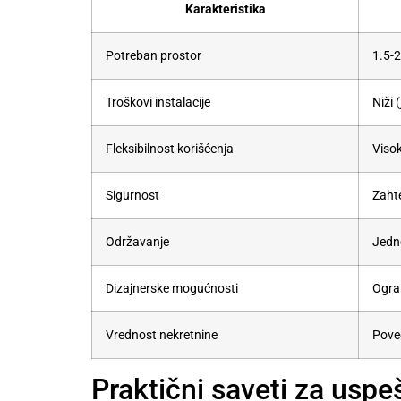
Karakteristika
Potreban prostor
1.5-
Troškovi instalacije
Niži 
Fleksibilnost korišćenja
Viso
Sigurnost
Zaht
Održavanje
Jedn
Dizajnerske mogućnosti
Ogra
Vrednost nekretnine
Pove
Praktični saveti za uspeš