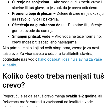
Curenje na spojevima
– Ako voda curi između creva i
slavine ili tuš glave, to je znak da je crevo oštećeno.
Promena boje ili plesan
– Zelene ili crne mrlje ukazuju
na razvoj gljivica i bakterija.
Oštećenja na gumiranom delu
– Pukotine ili ljuštenje
gume dovode do curenja.
Smanjen pritisak vode
– Ako voda ne teče normalno,
crevo može biti začepljeno naslagama.
Ako primetite bilo koji od ovih simptoma, vreme je za novi
tuš crevo. Za više saveta o odabiru kvalitetnih slavina,
pogledajte naš vodič
kako odabrati idealnu slavinu za vaše
kupatilo
.
Koliko često treba menjati tuš
crevo?
Preporučuje se da se tuš crevo menja
svakih 1-2 godine
, ali
frekvenca može varirati u zavisnosti od kvaliteta vode i