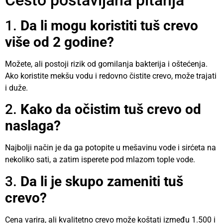
Često postavljana pitanja
1.
Da li mogu koristiti tuš crevo
više od 2 godine?
Možete, ali postoji rizik od gomilanja bakterija i oštećenja.
Ako koristite mekšu vodu i redovno čistite crevo, može trajati
i duže.
2.
Kako da očistim tuš crevo od
naslaga?
Najbolji način je da ga potopite u mešavinu vode i sirćeta na
nekoliko sati, a zatim isperete pod mlazom tople vode.
3.
Da li je skupo zameniti tuš
crevo?
Cena varira, ali kvalitetno crevo može koštati između 1.500 i