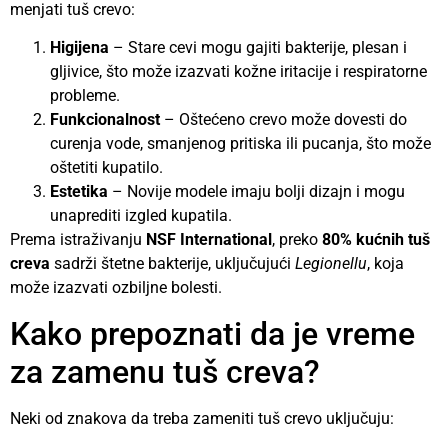
menjati tuš crevo:
Higijena
– Stare cevi mogu gajiti bakterije, plesan i
gljivice, što može izazvati kožne iritacije i respiratorne
probleme.
Funkcionalnost
– Oštećeno crevo može dovesti do
curenja vode, smanjenog pritiska ili pucanja, što može
oštetiti kupatilo.
Estetika
– Novije modele imaju bolji dizajn i mogu
unaprediti izgled kupatila.
Prema istraživanju
NSF International
, preko
80% kućnih tuš
creva
sadrži štetne bakterije, uključujući
Legionellu
, koja
može izazvati ozbiljne bolesti.
Kako prepoznati da je vreme
za zamenu tuš creva?
Neki od znakova da treba zameniti tuš crevo uključuju: