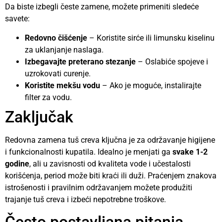
Da biste izbegli česte zamene, možete primeniti sledeće
savete:
Redovno čišćenje
– Koristite sirće ili limunsku kiselinu
za uklanjanje naslaga.
Izbegavajte preterano stezanje
– Oslabiće spojeve i
uzrokovati curenje.
Koristite mekšu vodu
– Ako je moguće, instalirajte
filter za vodu.
Zaključak
Redovna zamena tuš creva ključna je za održavanje higijene
i funkcionalnosti kupatila. Idealno je menjati ga
svake 1-2
godine
, ali u zavisnosti od kvaliteta vode i učestalosti
korišćenja, period može biti kraći ili duži. Praćenjem znakova
istrošenosti i pravilnim održavanjem možete produžiti
trajanje tuš creva i izbeći nepotrebne troškove.