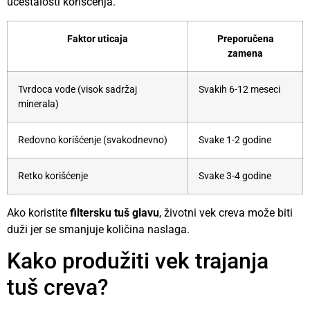
učestalosti korišćenja.
Faktor uticaja
Preporučena
zamena
Tvrdoca vode (visok sadržaj
Svakih 6-12 meseci
minerala)
Redovno korišćenje (svakodnevno)
Svake 1-2 godine
Retko korišćenje
Svake 3-4 godine
Ako koristite
filtersku tuš glavu
, životni vek creva može biti
duži jer se smanjuje količina naslaga.
Kako produžiti vek trajanja
tuš creva?