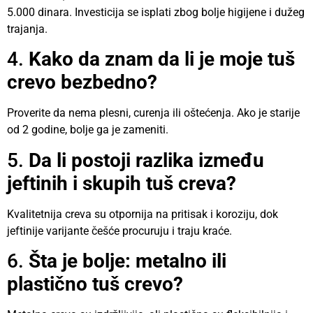
5.000 dinara. Investicija se isplati zbog bolje higijene i dužeg
trajanja.
4.
Kako da znam da li je moje tuš
crevo bezbedno?
Proverite da nema plesni, curenja ili oštećenja. Ako je starije
od 2 godine, bolje ga je zameniti.
5.
Da li postoji razlika između
jeftinih i skupih tuš creva?
Kvalitetnija creva su otpornija na pritisak i koroziju, dok
jeftinije varijante češće procuruju i traju kraće.
6.
Šta je bolje: metalno ili
plastično tuš crevo?