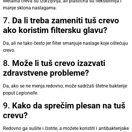
Metalna creva su izdržljivija, ali plastična su fleksibilnija i
manje sklona naslagama.
7.
Da li treba zameniti tuš crevo
ako koristim filtersku glavu?
Da, ali ne tako često jer filter smanjuje naslage koje oštećuju
crevo.
8.
Može li tuš crevo izazvati
zdravstvene probleme?
Da, ako se ne menja redovno, može sadržati štetne bakterije
poput
Legionelle
.
9.
Kako da sprečim plesan na tuš
crevu?
Redovno ga sušite i čistite, a možete koristiti i antibakterijske