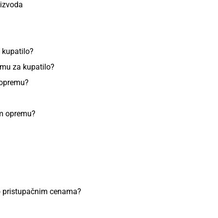
oizvoda
 kupatilo?
emu za kupatilo?
u opremu?
im opremu?
o pristupačnim cenama?