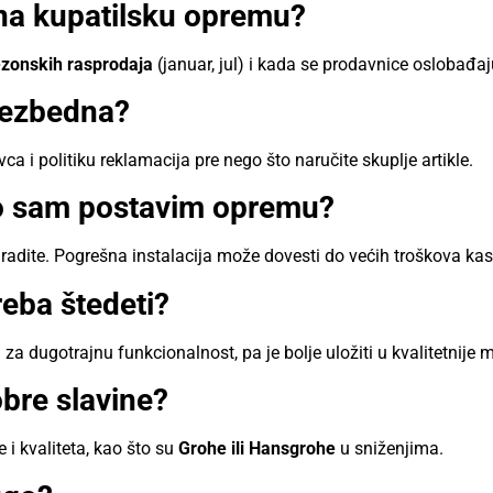
 na kupatilsku opremu?
zonskih rasprodaja
(januar, jul) i kada se prodavnice oslobađaju
 bezbedna?
ca i politiku reklamacija pre nego što naručite skuplje artikle.
ko sam postavim opremu?
 radite. Pogrešna instalacija može dovesti do većih troškova kas
reba štedeti?
i za dugotrajnu funkcionalnost, pa je bolje uložiti u kvalitetnije 
obre slavine?
i kvaliteta, kao što su
Grohe ili Hansgrohe
u sniženjima.