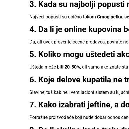
3. Kada su najbolji popusti
Najveći popusti su obično tokom
Crnog petka
,
se
4. Da li je online kupovina
Da, ali uvek proverite ocene prodavca, povrate nov
5. Koliko mogu uštedeti a
Ušteda može biti
20-50%
, ali samo ako znate šta
6. Koje delove kupatila ne t
Slavine, tuš kabine i ventilacioni sistem su ključn
7. Kako izabrati jeftine, a d
Potražite proizvođače koji nude dobar odnos cene 