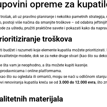
upovini opreme za kupatil
ošak, ali uz pravilno planiranje i nekoliko pametnih strategija, 
, postoji više načina da smanjite troškove – od odabira jeftiniji
ode za uštedu, pružiti praktične savete i pokazati kako da napr
rioritiziranje troškova
i budžet i razumeti koje elemente kupatila možete prioritizirati. 
kvalitetnije modele, dok se za neke druge stvari (kao što su dekor
e šta vam je neophodno, a šta možete kupiti kasnije.
m prodavnicama i online platformama.
 kao što su ogledala ili ormarići, mogu se naći u odličnom stan
ovi renoviranja kupatila kreću se od
3.000 do 12.000 evra
, što 
valitetnih materijala