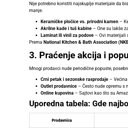
Nije potrebno koristiti najskuplje materijale da b
manje.
Keramičke pločice vs. prirodni kamen
– Ke
Akrilne kade i tuš kabine
– One su lakše za i
Laminat ili vinil za podove
– Ovi materijali 
Prema
National Kitchen & Bath Association (NK
3. Praćenje akcija i pop
Mnogi prodavci nude periodične popuste, posebno 
Crni petak i sezonske rasprodaje
– Većina 
Outlet prodavnice
– Često nude opremu s ma
Online kupovina
– Sajtovi kao što su Amazon
Uporedna tabela: Gde najbo
Prodavnica