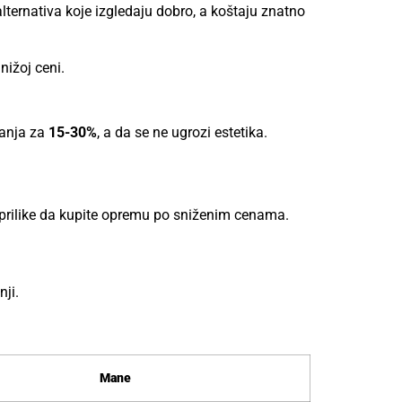
 alternativa koje izgledaju dobro, a koštaju znatno
nižoj ceni.
ranja za
15-30%
, a da se ne ugrozi estetika.
 prilike da kupite opremu po sniženim cenama.
nji.
Mane