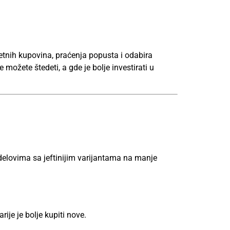
etnih kupovina, praćenja popusta i odabira
 možete štedeti, a gde je bolje investirati u
 delovima sa jeftinijim varijantama na manje
ije je bolje kupiti nove.