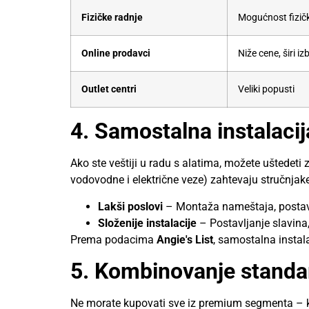
Fizičke radnje
Mogućnost fizič
Online prodavci
Niže cene, širi iz
Outlet centri
Veliki popusti
4. Samostalna instalaci
Ako ste veštiji u radu s alatima, možete uštedet
vodovodne i električne veze) zahtevaju stručnjake
Lakši poslovi
– Montaža nameštaja, postavlj
Složenije instalacije
– Postavljanje slavina,
Prema podacima
Angie's List
, samostalna instal
5. Kombinovanje standa
Ne morate kupovati sve iz premium segmenta – klj