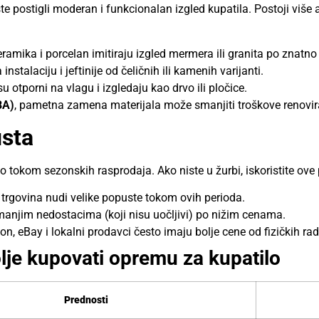
iste postigli moderan i funkcionalan izgled kupatila. Postoji više
ramika i porcelan imitiraju izgled mermera ili granita po znatno 
nstalaciju i jeftinije od čeličnih ili kamenih varijanti.
su otporni na vlagu i izgledaju kao drvo ili pločice.
BA)
, pametna zamena materijala može smanjiti troškove renovi
usta
tokom sezonskih rasprodaja. Ako niste u žurbi, iskoristite ove
trgovina nudi velike popuste tokom ovih perioda.
njim nedostacima (koji nisu uočljivi) po nižim cenama.
, eBay i lokalni prodavci često imaju bolje cene od fizičkih rad
lje kupovati opremu za kupatilo
Prednosti