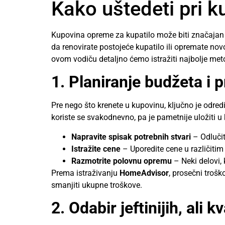
Kako uštedeti pri k
Kupovina opreme za kupatilo može biti značajan tr
da renovirate postojeće kupatilo ili opremate novo
ovom vodiču detaljno ćemo istražiti najbolje met
1. Planiranje budžeta i p
Pre nego što krenete u kupovinu, ključno je odredit
koriste se svakodnevno, pa je pametnije uložiti u 
Napravite spisak potrebnih stvari
– Odlučit
Istražite cene
– Uporedite cene u različiti
Razmotrite polovnu opremu
– Neki delovi,
Prema istraživanju
HomeAdvisor
, prosečni trošk
smanjiti ukupne troškove.
2. Odabir jeftinijih, ali k