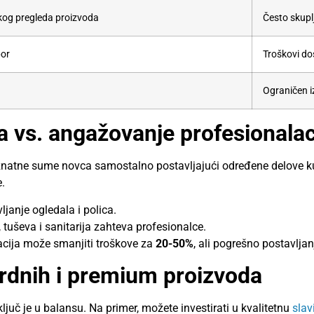
kog pregleda proizvoda
Često skupl
bor
Troškovi dos
Ograničen iz
ja vs. angažovanje profesionala
i znatne sume novca samostalno postavljajući određene delove ku
.
anje ogledala i polica.
 tuševa i sanitarija zahteva profesionalce.
acija može smanjiti troškove za
20-50%
, ali pogrešno postavlja
rdnih i premium proizvoda
uč je u balansu. Na primer, možete investirati u kvalitetnu
slav