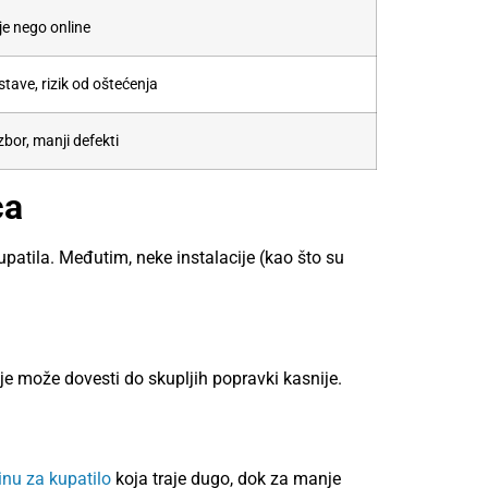
je nego online
tave, rizik od oštećenja
bor, manji defekti
ca
patila. Međutim, neke instalacije (kao što su
nje može dovesti do skupljih popravki kasnije.
inu za kupatilo
koja traje dugo, dok za manje