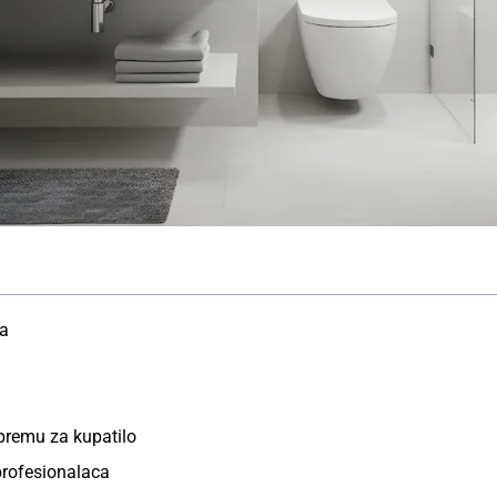
va
premu za kupatilo
profesionalaca