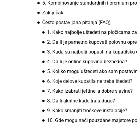
5. Kombinovanje standardnih i premium pr
Zaključak
Često postavljana pitanja (FAQ)
1. Kako najbolje uštedeti na pločicama za
2. Da li je pametno kupovati polovnu opr
3. Kada su najbolji popusti na kupatilsk
4. Da li je online kupovina bezbedna?
5. Koliko mogu uštedeti ako sam postav
6. Koje delove kupatila ne treba štedeti?
7. Kako izabrati jeftine, a dobre slavine?
8. Da li akrilne kade traju dugo?
9. Kako smanjiti troškove instalacije?
10. Gde mogu naći pouzdane majstore p