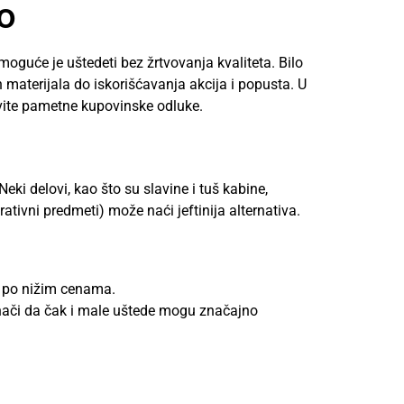
o
moguće je uštedeti bez žrtvovanja kvaliteta. Bilo
h materijala do iskorišćavanja akcija i popusta. U
avite pametne kupovinske odluke.
Neki delovi, kao što su slavine i tuš kabine,
ativni predmeti) može naći jeftinija alternativa.
ju po nižim cenama.
znači da čak i male uštede mogu značajno