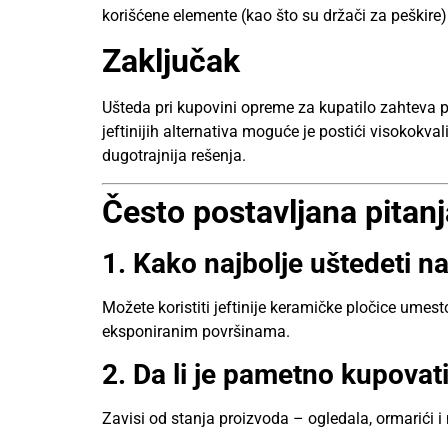
korišćene elemente (kao što su držači za peškire) 
Zaključak
Ušteda pri kupovini opreme za kupatilo zahteva p
jeftinijih alternativa moguće je postići visokokval
dugotrajnija rešenja.
Često postavljana pitan
1. Kako najbolje uštedeti n
Možete koristiti jeftinije keramičke pločice umes
eksponiranim površinama.
2. Da li je pametno kupovat
Zavisi od stanja proizvoda – ogledala, ormarići i n