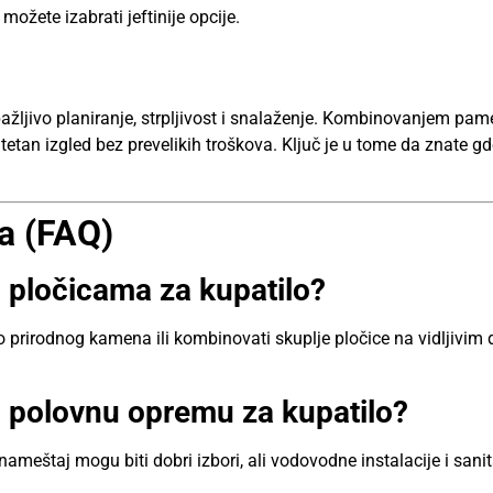
možete izabrati jeftinije opcije.
ažljivo planiranje, strpljivost i snalaženje. Kombinovanjem pam
itetan izgled bez prevelikih troškova. Ključ je u tome da znate gde
ja (FAQ)
a pločicama za kupatilo?
to prirodnog kamena ili kombinovati skuplje pločice na vidljivim
i polovnu opremu za kupatilo?
ameštaj mogu biti dobri izbori, ali vodovodne instalacije i sanitar